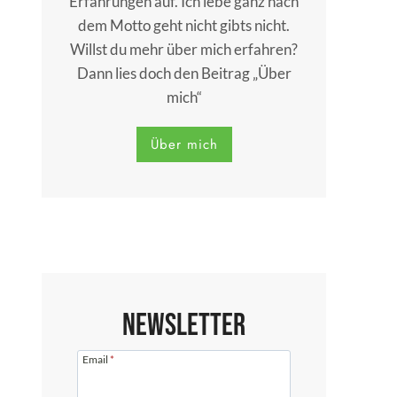
Erfahrungen auf. Ich lebe ganz nach
dem Motto geht nicht gibts nicht.
Willst du mehr über mich erfahren?
Dann lies doch den Beitrag „Über
mich“
Über mich
Newsletter
Email
*