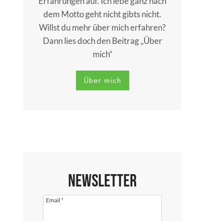
Erfahrungen auf. Ich lebe ganz nach
dem Motto geht nicht gibts nicht.
Willst du mehr über mich erfahren?
Dann lies doch den Beitrag „Über
mich“
Über mich
Newsletter
Email
*