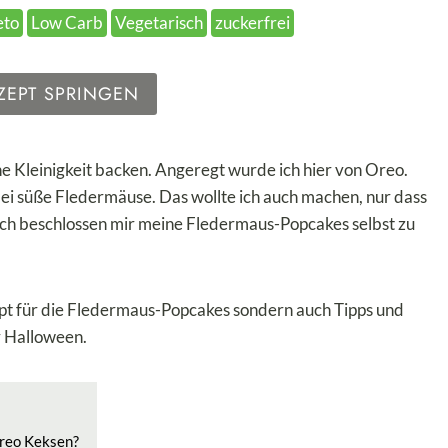
eto
Low Carb
Vegetarisch
zuckerfrei
ZEPT SPRINGEN
ne Kleinigkeit backen. Angeregt wurde ich hier von Oreo.
ei süße Fledermäuse. Das wollte ich auch machen, nur dass
e ich beschlossen mir meine Fledermaus-Popcakes selbst zu
pt für die Fledermaus-Popcakes sondern auch Tipps und
 Halloween.
Oreo Keksen?