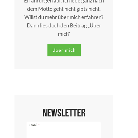
Erfahrungen auf. Ich lebe ganz nach
dem Motto geht nicht gibts nicht.
Willst du mehr über mich erfahren?
Dann lies doch den Beitrag „Über
mich“
Über mich
Newsletter
Email
*