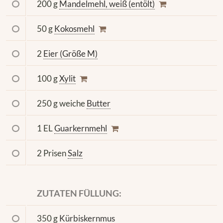
200 g
Mandelmehl, weiß (entölt)
50 g
Kokosmehl
2
Eier (Größe M)
100 g
Xylit
250 g weiche
Butter
1 EL
Guarkernmehl
2 Prisen
Salz
ZUTATEN FÜLLUNG:
350 g
Kürbiskernmus