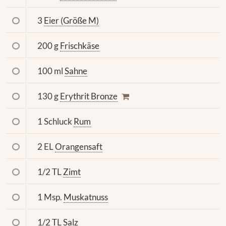
3
Eier (Größe M)
200 g
Frischkäse
100 ml
Sahne
130 g
Erythrit Bronze
1 Schluck
Rum
2 EL
Orangensaft
1/2 TL
Zimt
1 Msp.
Muskatnuss
1/2 TL
Salz