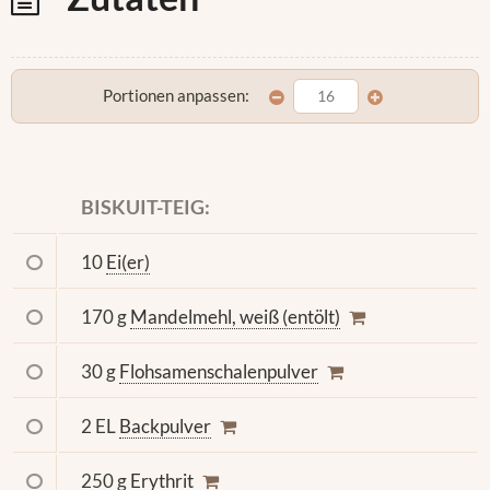
Portionen anpassen:
BISKUIT-TEIG:
10
Ei(er)
170 g
Mandelmehl, weiß (entölt)
30 g
Flohsamenschalenpulver
2 EL
Backpulver
250 g
Erythrit