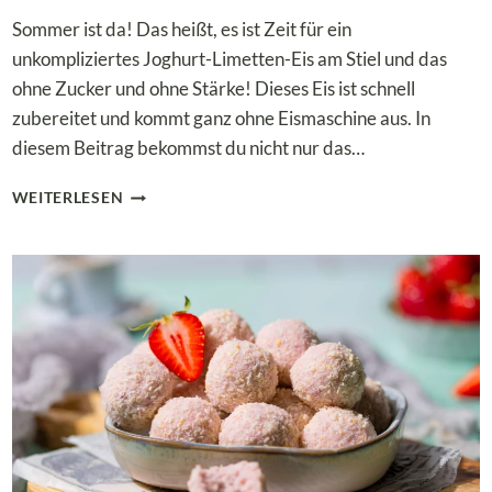
Sommer ist da! Das heißt, es ist Zeit für ein
unkompliziertes Joghurt-Limetten-Eis am Stiel und das
ohne Zucker und ohne Stärke! Dieses Eis ist schnell
zubereitet und kommt ganz ohne Eismaschine aus. In
diesem Beitrag bekommst du nicht nur das…
LOW
WEITERLESEN
CARB
JOGHURT-
LIMETTEN-
EIS
AM
STIEL
OHNE
EISMASCHINE