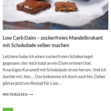
Low Carb Daim – zuckerfreies Mandelkrokant
mit Schokolade selber machen
Letztens habe ich einen zuckerfreien Schokoriegel
gegessen, der mich total an ein Daim erinnert hat.
Knackiges Karamell mit Schokolade drum herum. Und ich
dachte mir, hey…. Das bekomme ich doch auch hin. Daher
gibt es jetzt ein Rezept für Low…
LOW
WEITERLESEN
CARB
DAIM
–