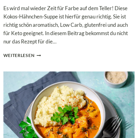
Es wird mal wieder Zeit für Farbe auf dem Teller! Diese
Kokos-Hähnchen-Suppe ist hierfür genau richtig. Sie ist
richtig schön aromatisch, Low Carb, glutenfrei und auch
für Keto geeignet. In diesem Beitrag bekommst du nicht
nur das Rezept für die…
AROMATISCHE
WEITERLESEN
LOW
CARB
KOKOS-
HÄHNCHEN-
SUPPE