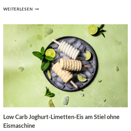
LOW
WEITERLESEN
CARB
HEIDELBEER-
JOGHURTKUCHEN
AUS
DER
KASTENFORM
Low Carb Joghurt-Limetten-Eis am Stiel ohne
Eismaschine