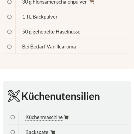
30 g
Flohsamenschalenpulver
1 TL
Backpulver
50 g
gehobelte Haselnüsse
Bei Bedarf
Vanillearoma
Küchenutensilien
Küchenmaschine
Backspatel