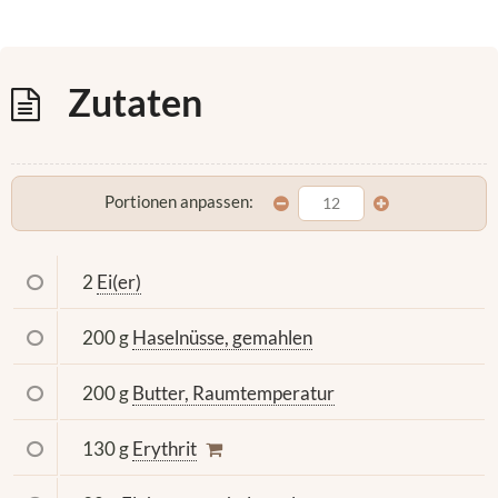
Zutaten
Portionen anpassen:
2
Ei(er)
200 g
Haselnüsse, gemahlen
200 g
Butter, Raumtemperatur
130 g
Erythrit