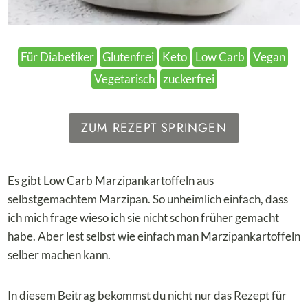
Für Diabetiker
Glutenfrei
Keto
Low Carb
Vegan
Vegetarisch
zuckerfrei
ZUM REZEPT SPRINGEN
Es gibt Low Carb Marzipankartoffeln aus
selbstgemachtem Marzipan. So unheimlich einfach, dass
ich mich frage wieso ich sie nicht schon früher gemacht
habe. Aber lest selbst wie einfach man Marzipankartoffeln
selber machen kann.
In diesem Beitrag bekommst du nicht nur das Rezept für