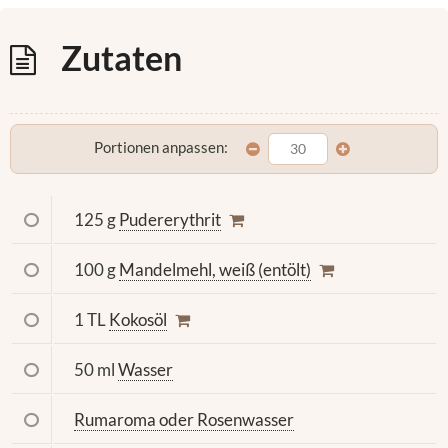
Zutaten
Portionen anpassen:
125 g
Pudererythrit
100 g
Mandelmehl, weiß (entölt)
1 TL
Kokosöl
50 ml
Wasser
Rumaroma oder Rosenwasser