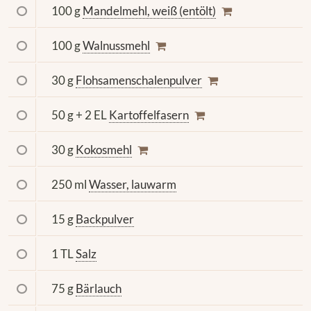
100 g
Mandelmehl, weiß (entölt)
100 g
Walnussmehl
30 g
Flohsamenschalenpulver
50 g + 2 EL
Kartoffelfasern
30 g
Kokosmehl
250 ml
Wasser, lauwarm
15 g
Backpulver
1 TL
Salz
75 g
Bärlauch