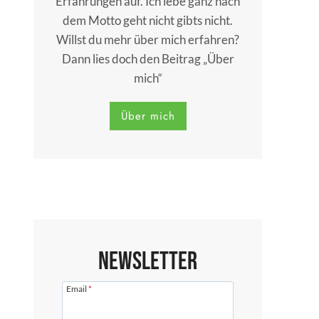
Erfahrungen auf. Ich lebe ganz nach
dem Motto geht nicht gibts nicht.
Willst du mehr über mich erfahren?
Dann lies doch den Beitrag „Über
mich“
Über mich
Newsletter
Email
*