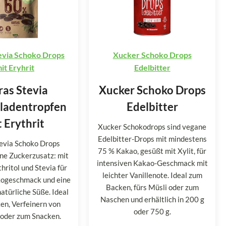
evia Schoko Drops
Xucker Schoko Drops
it Eryhrit
Edelbitter
ras Stevia
Xucker Schoko Drops
ladentropfen
Edelbitter
 Erythrit
Xucker Schokodrops sind vegane
Edelbitter-Drops mit mindestens
tevia Schoko Drops
75 % Kakao, gesüßt mit Xylit, für
ne Zuckerzusatz: mit
intensiven Kakao-Geschmack mit
hritol und Stevia für
leichter Vanillenote. Ideal zum
kogeschmack und eine
Backen, fürs Müsli oder zum
türliche Süße. Ideal
Naschen und erhältlich in 200 g
en, Verfeinern von
oder 750 g.
 oder zum Snacken.