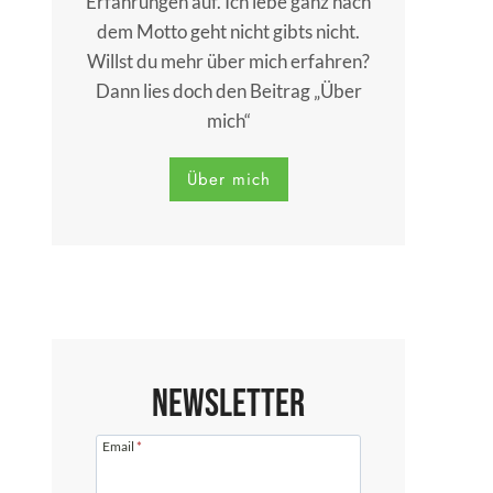
Erfahrungen auf. Ich lebe ganz nach
dem Motto geht nicht gibts nicht.
Willst du mehr über mich erfahren?
Dann lies doch den Beitrag „Über
mich“
Über mich
Newsletter
Email
*