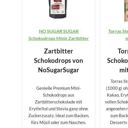
NO SUGAR SUGAR
Torras St
Schokodrops Minis Zartbitter
m
Zartbitter
Tor
Schokodrops von
Schoko
NoSugarSugar
mit
Torras S
Genieße Premium Mini-
(1000 g) oh
Schokodrops aus
Kakao, Eryt
Zartbitterschokolade mit
vollen Scho
Erythritol und Stevia ganz ohne
angenehm na
Zuckerzusatz. Ideal zum Backen,
zum Back
fürs Müsli oder zum Naschen.
Desserts