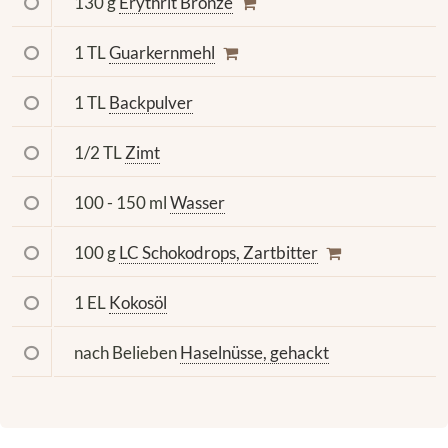
130 g
Erythrit Bronze
1 TL
Guarkernmehl
1 TL
Backpulver
1/2 TL
Zimt
100 - 150 ml
Wasser
100 g
LC Schokodrops, Zartbitter
1 EL
Kokosöl
nach Belieben
Haselnüsse, gehackt