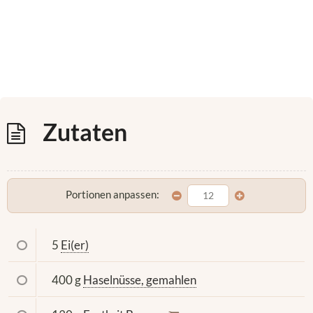
Zutaten
Portionen anpassen:
5
Ei(er)
400 g
Haselnüsse, gemahlen