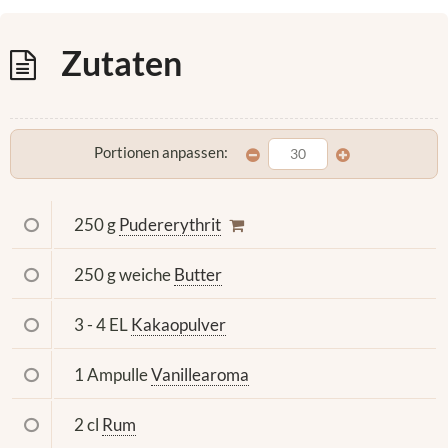
Zutaten
Portionen anpassen:
250 g
Pudererythrit
250 g weiche
Butter
3 - 4 EL
Kakaopulver
1 Ampulle
Vanillearoma
2 cl
Rum