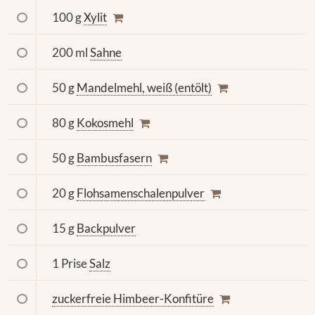
100 g
Xylit
200 ml
Sahne
50 g
Mandelmehl, weiß (entölt)
80 g
Kokosmehl
50 g
Bambusfasern
20 g
Flohsamenschalenpulver
15 g
Backpulver
1 Prise
Salz
zuckerfreie Himbeer-Konfitüre