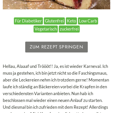
Für Diabetiker
Glutenfrei
Keto
Low Carb
Vegetarisch
zuckerfrei
ZUM REZEPT SPRINGEN
Hellau, Alaaaf und Tröööt!! Ja, es ist wieder Karneval. Ich
muss ja gestehen, ich bin jetzt nicht so die Faschingsmaus,
aber die Leckereien nehm ich trotzdem gerne! Momentan
laufe ich ständig an Bäckereien vorbei die Krapfen in den
verschiedensten Varianten anbieten. Nun hab ich
beschlossen mal wieder einen neuen Anlauf zu starten.
Und diesmal bin ich zufrieden mit dem Rezept! Allerdings