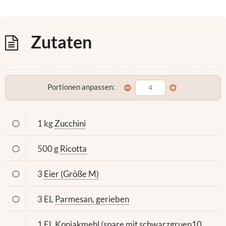
Zutaten
Portionen anpassen:
1 kg
Zucchini
500 g
Ricotta
3
Eier (Größe M)
3 EL
Parmesan, gerieben
1 EL
Konjakmehl (spare mit schwarzgruen10