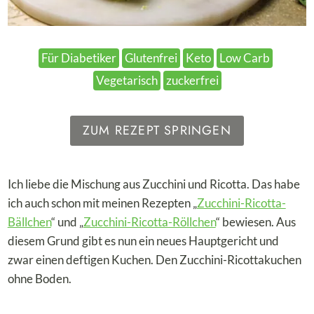
Für Diabetiker
Glutenfrei
Keto
Low Carb
Vegetarisch
zuckerfrei
ZUM REZEPT SPRINGEN
Ich liebe die Mischung aus Zucchini und Ricotta. Das habe
ich auch schon mit meinen Rezepten „
Zucchini-Ricotta-
Bällchen
“ und „
Zucchini-Ricotta-Röllchen
“ bewiesen. Aus
diesem Grund gibt es nun ein neues Hauptgericht und
zwar einen deftigen Kuchen. Den Zucchini-Ricottakuchen
ohne Boden.